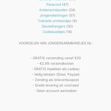
47
producten
Paracord
47
producten
24
Kralenarmbanden
24
57
producten
Jongenskettingen
57
producten
9
Traktatie armbandjes
9
20
producten
Sleutelhangers
20
14
producten
Cadeauzakjes
14
producten
VOORDELEN VAN JONGENSARMBANDJES.NL:
- GRATIS verzending vanaf €20
- €2,99 verzendkosten
- GRATIS inpakken als cadeau
- Veilig betalen (iDeal, Paypal)
- Zending als brievenbuspost
- Snelle levering uit voorraad
- Geen account aanmaken