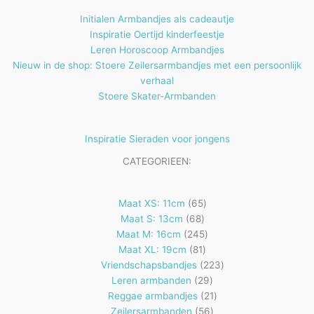
Initialen Armbandjes als cadeautje
Inspiratie Oertijd kinderfeestje
Leren Horoscoop Armbandjes
Nieuw in de shop: Stoere Zeilersarmbandjes met een persoonlijk
verhaal
Stoere Skater-Armbanden
Inspiratie Sieraden voor jongens
CATEGORIEEN:
65
Maat XS: 11cm
65
68
producten
Maat S: 13cm
68
producten
245
Maat M: 16cm
245
81
producten
Maat XL: 19cm
81
producten
223
Vriendschapsbandjes
223
29
producten
Leren armbanden
29
producten
21
Reggae armbandjes
21
56
producten
Zeilersarmbanden
56